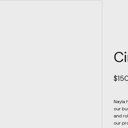
Ci
$
15
Nayla 
our bu
and ro
our pro