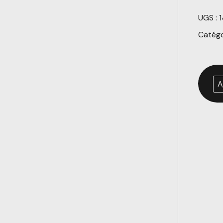
UGS :
Catégo
A